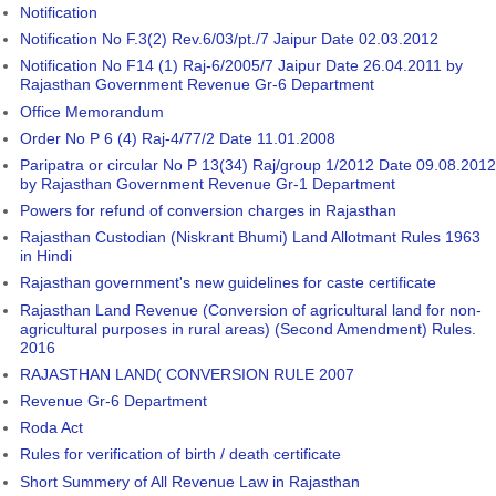
Notification
Notification No F.3(2) Rev.6/03/pt./7 Jaipur Date 02.03.2012
Notification No F14 (1) Raj-6/2005/7 Jaipur Date 26.04.2011 by
Rajasthan Government Revenue Gr-6 Department
Office Memorandum
Order No P 6 (4) Raj-4/77/2 Date 11.01.2008
Paripatra or circular No P 13(34) Raj/group 1/2012 Date 09.08.2012
by Rajasthan Government Revenue Gr-1 Department
Powers for refund of conversion charges in Rajasthan
Rajasthan Custodian (Niskrant Bhumi) Land Allotmant Rules 1963
in Hindi
Rajasthan government's new guidelines for caste certificate
Rajasthan Land Revenue (Conversion of agricultural land for non-
agricultural purposes in rural areas) (Second Amendment) Rules.
2016
RAJASTHAN LAND( CONVERSION RULE 2007
Revenue Gr-6 Department
Roda Act
Rules for verification of birth / death certificate
Short Summery of All Revenue Law in Rajasthan