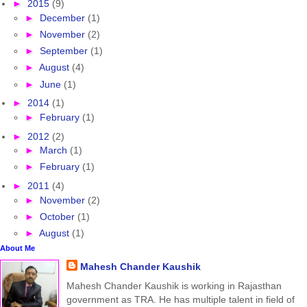
►
2015
(9)
►
December
(1)
►
November
(2)
►
September
(1)
►
August
(4)
►
June
(1)
►
2014
(1)
►
February
(1)
►
2012
(2)
►
March
(1)
►
February
(1)
►
2011
(4)
►
November
(2)
►
October
(1)
►
August
(1)
About Me
Mahesh Chander Kaushik
Mahesh Chander Kaushik is working in Rajasthan
government as TRA. He has multiple talent in field of