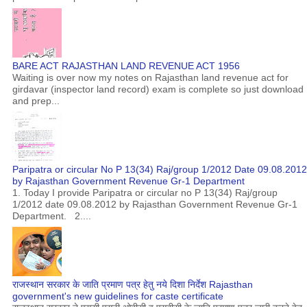
BARE ACT RAJASTHAN LAND REVENUE ACT 1956
Waiting is over now my notes on Rajasthan land revenue act for
girdavar (inspector land record) exam is complete so just download
and prep...
Paripatra or circular No P 13(34) Raj/group 1/2012 Date 09.08.2012
by Rajasthan Government Revenue Gr-1 Department
1. Today I provide Paripatra or circular no P 13(34) Raj/group
1/2012 date 09.08.2012 by Rajasthan Government Revenue Gr-1
Department. 2....
राजस्थान सरकार के जाति प्रमाण पत्र हेतु नये दिशा निर्देश Rajasthan
government's new guidelines for caste certificate