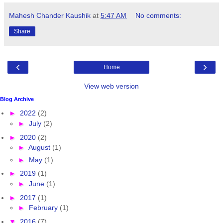
Mahesh Chander Kaushik
at
5:47 AM
No comments:
Share
‹
›
Home
View web version
Blog Archive
►
2022
(2)
►
July
(2)
►
2020
(2)
►
August
(1)
►
May
(1)
►
2019
(1)
►
June
(1)
►
2017
(1)
►
February
(1)
▼
2016
(7)