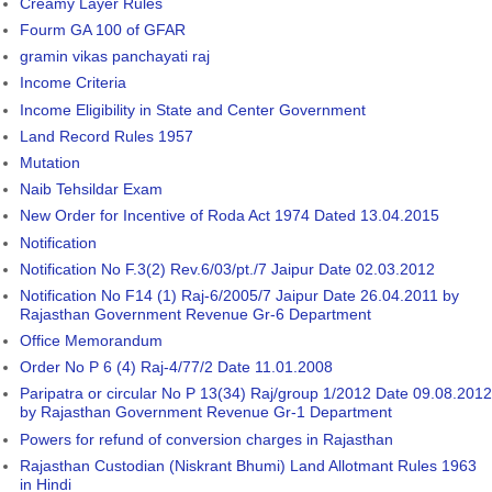
Creamy Layer Rules
Fourm GA 100 of GFAR
gramin vikas panchayati raj
Income Criteria
Income Eligibility in State and Center Government
Land Record Rules 1957
Mutation
Naib Tehsildar Exam
New Order for Incentive of Roda Act 1974 Dated 13.04.2015
Notification
Notification No F.3(2) Rev.6/03/pt./7 Jaipur Date 02.03.2012
Notification No F14 (1) Raj-6/2005/7 Jaipur Date 26.04.2011 by
Rajasthan Government Revenue Gr-6 Department
Office Memorandum
Order No P 6 (4) Raj-4/77/2 Date 11.01.2008
Paripatra or circular No P 13(34) Raj/group 1/2012 Date 09.08.2012
by Rajasthan Government Revenue Gr-1 Department
Powers for refund of conversion charges in Rajasthan
Rajasthan Custodian (Niskrant Bhumi) Land Allotmant Rules 1963
in Hindi