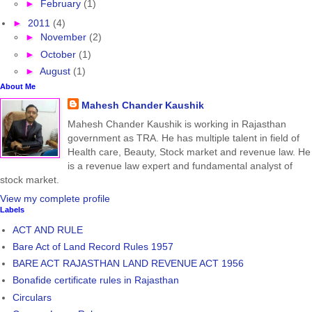
►
February
(1)
►
2011
(4)
►
November
(2)
►
October
(1)
►
August
(1)
About Me
Mahesh Chander Kaushik
Mahesh Chander Kaushik is working in Rajasthan
government as TRA. He has multiple talent in field of
Health care, Beauty, Stock market and revenue law. He
is a revenue law expert and fundamental analyst of
stock market.
View my complete profile
Labels
ACT AND RULE
Bare Act of Land Record Rules 1957
BARE ACT RAJASTHAN LAND REVENUE ACT 1956
Bonafide certificate rules in Rajasthan
Circulars